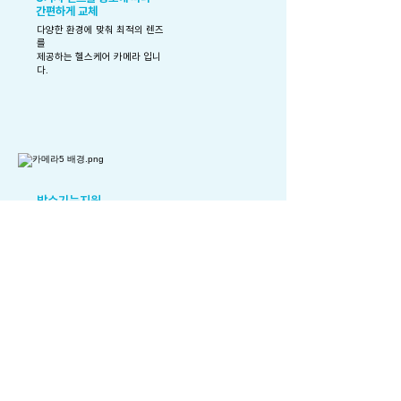
​간편하게 교체
다양한 환경에 맞춰 최적의 렌즈
를
​제공하는 헬스케어 카메라 입니
다.
​방수기능지원
초경량 53g 뛰어난 휴대성
리모트 버튼으로 간편한 조작
무선으로
​어디서나 간편하게 촬영