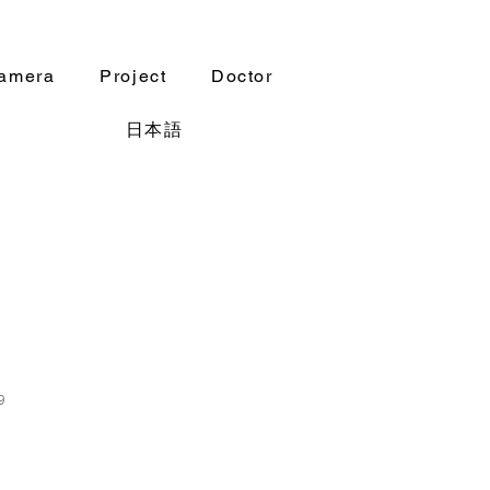
amera
Project
Doctor
日本語
9