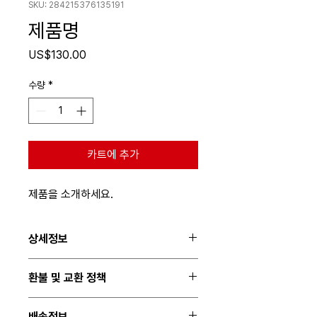
SKU: 284215376135191
제품명
가
US$130.00
격
수량
*
카트에 추가
제품을 소개하세요.  
상세정보
제품의 세부 사항들을 입력하세요. 제품의 크
환불 및 교환 정책
기, 재질, 관리방법 등 친절하고 상세한 설명
은 구매에 대한 확신을 심어줍니다. 제품의
"환불 정책", "제품 관리법" 등 고객들에게 유
어떤 부분이 소비자들에게 어필할 것인지 우
배송정보